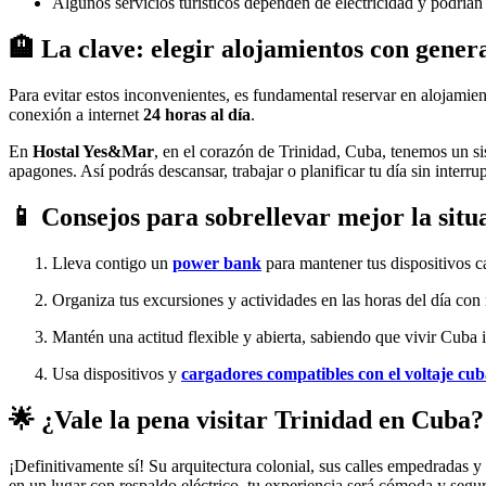
Algunos servicios turísticos dependen de electricidad y podrían
🏨 La clave: elegir alojamientos con gener
Para evitar estos inconvenientes, es fundamental reservar en alojami
conexión a internet
24 horas al día
.
En
Hostal Yes&Mar
, en el corazón de Trinidad, Cuba, tenemos un si
apagones. Así podrás descansar, trabajar o planificar tu día sin interru
📱 Consejos para sobrellevar mejor la sit
Lleva contigo un
power bank
para mantener tus dispositivos c
Organiza tus excursiones y actividades en las horas del día con
Mantén una actitud flexible y abierta, sabiendo que vivir Cuba i
Usa dispositivos y
cargadores compatibles con el voltaje cu
🌟 ¿Vale la pena visitar Trinidad en Cuba?
¡Definitivamente sí! Su arquitectura colonial, sus calles empedradas 
en un lugar con respaldo eléctrico, tu experiencia será cómoda y segur