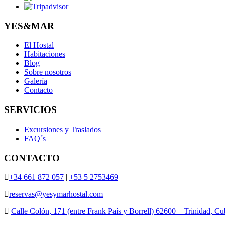
YES&MAR
El Hostal
Habitaciones
Blog
Sobre nosotros
Galería
Contacto
SERVICIOS
Excursiones y Traslados
FAQ´s
CONTACTO
+34 661 872 057
|
+53 5 2753469
reservas@yesymarhostal.com
Calle Colón, 171 (entre Frank País y Borrell) 62600 – Trinidad, C