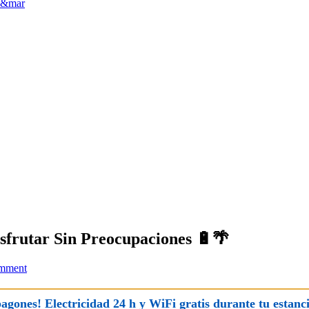
sfrutar Sin Preocupaciones 🔋🌴
mment
pagones! Electricidad 24 h y WiFi gratis durante tu estanci