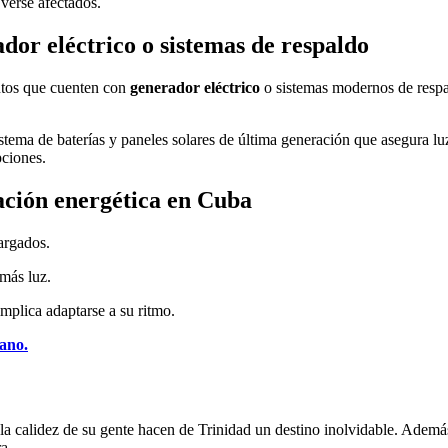
 verse afectados.
ador eléctrico o sistemas de respaldo
entos que cuenten con
generador eléctrico
o sistemas modernos de respal
stema de baterías y paneles solares de última generación que asegura lu
pciones.
uación energética en Cuba
argados.
 más luz.
mplica adaptarse a su ritmo.
bano.
y la calidez de su gente hacen de Trinidad un destino inolvidable. Adem
a.