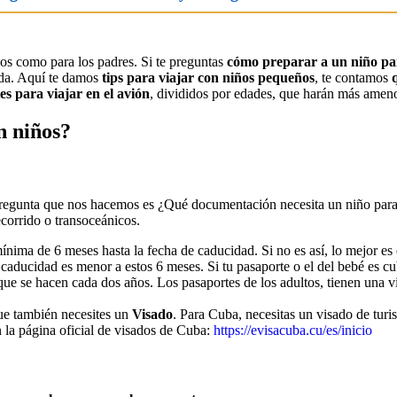
los como para los padres. Si te preguntas
cómo preparar a un niño par
yuda. Aquí te damos
tips para viajar con niños pequeños
, te contamos
es para viajar en el avión
, divididos por edades, que harán más ameno 
n niños?
regunta que nos hacemos es ¿Qué documentación necesita un niño para 
ecorrido o transoceánicos.
nima de 6 meses hasta la fecha de caducidad. Si no es así, lo mejor es 
 caducidad es menor a estos 6 meses. Si tu pasaporte o el del bebé es cu
que se hacen cada dos años. Los pasaportes de los adultos, tienen una v
ue también necesites un
Visado
. Para Cuba, necesitas un visado de turi
 la página oficial de visados de Cuba:
https://evisacuba.cu/es/inicio