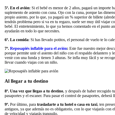
5º.
En el avión
: Si el bebé es menor de 2 años, pagará un importe b
suplemento de asiento con cuna. Ojo con la cuna, porque las dimensi
propio asiento, por lo que, ya pagará un % superior de billete (alred
tendrás problema pero si va en tu regazo, suele ser muy útil viajar 
bebé. El entretenimiento, lo que ya hemos comentado en el punto ant
ayudarán en todo lo que necesites.
6º. La comida
: Si has llevado potitos, el personal de vuelo te lo ca
7º.
Reposapiés inflable para el avión
:
Este fue nuestro mejor descu
porque permite unir el asiento del niño con el respaldo delantero y
venir con una funda y tienen 3 alturas. Se infla muy fácil y se reco
llevar cuando viajas con un niño.
Al llegar a tu destino
8º.
Una vez que llegas a tu destino
, y después de haber recogido tu
pasaportes y el escaner. Para pasar el control de pasaportes, deberá l
9º.
Por último, para
trasladarte a tu hotel o casa en taxi
, ten prese
antiguos, ya que además no es obligatorio, con lo que viajarás con 
de velocidad y viajarás tranquilo.