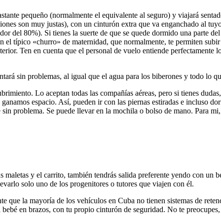
astante pequeño (normalmente el equivalente al seguro) y viajará sentad
ones son muy justas), con un cinturón extra que va enganchado al tuyo.
edor del 80%). Si tienes la suerte de que se quede dormido una parte del 
con el típico «churro» de maternidad, que normalmente, te permiten subi
erior. Ten en cuenta que el personal de vuelo entiende perfectamente lo
lentará sin problemas, al igual que el agua para los biberones y todo lo q
brimiento. Lo aceptan todas las compañías aéreas, pero si tienes dudas,
 le ganamos espacio. Así, pueden ir con las piernas estiradas e incluso
ge sin problema. Se puede llevar en la mochila o bolso de mano. Para mi
s maletas y el carrito, también tendrás salida preferente yendo con un 
levarlo solo uno de los progenitores o tutores que viajen con él.
nte que la mayoría de los vehículos en Cuba no tienen sistemas de retenc
el bebé en brazos, con tu propio cinturón de seguridad. No te preocupes