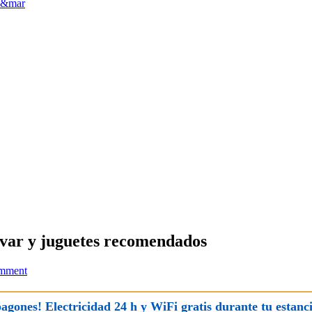
levar y juguetes recomendados
mment
pagones! Electricidad 24 h y WiFi gratis durante tu estanci